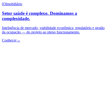
03
Imobiliário
Setor saúde é complexo. Dominamos a
complexidade.
Inteligência de mercado, viabilidade econômica, regulatório e gestão
da ocupação — do projeto ao pleno funcionamento.
Conhecer
→