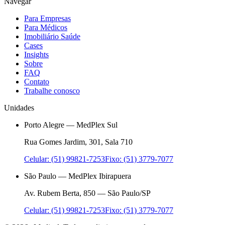
Navegar
Para Empresas
Para Médicos
Imobiliário Saúde
Cases
Insights
Sobre
FAQ
Contato
Trabalhe conosco
Unidades
Porto Alegre — MedPlex Sul
Rua Gomes Jardim, 301, Sala 710
Celular: (51) 99821-7253
Fixo: (51) 3779-7077
São Paulo — MedPlex Ibirapuera
Av. Rubem Berta, 850 — São Paulo/SP
Celular: (51) 99821-7253
Fixo: (51) 3779-7077