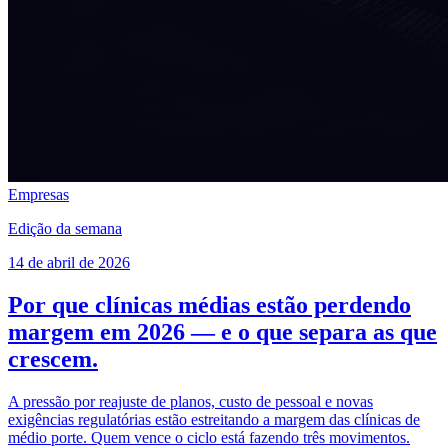
Empresas
Edição da semana
14 de abril de 2026
Por que clínicas médias estão perdendo
margem em 2026 — e o que separa as que
crescem.
A pressão por reajuste de planos, custo de pessoal e novas
exigências regulatórias estão estreitando a margem das clínicas de
médio porte. Quem vence o ciclo está fazendo três movimentos.