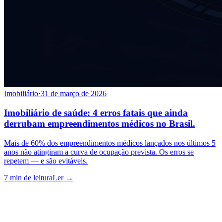
Imobiliário
·
31 de março de 2026
Imobiliário de saúde: 4 erros fatais que ainda
derrubam empreendimentos médicos no Brasil.
Mais de 60% dos empreendimentos médicos lançados nos últimos 5
anos não atingiram a curva de ocupação prevista. Os erros se
repetem — e são evitáveis.
7 min
de leitura
Ler →