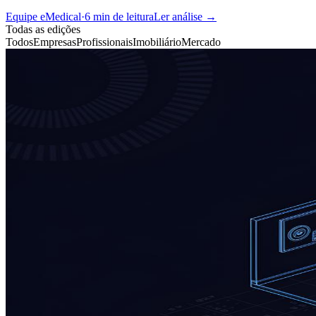
Equipe eMedical
·
6 min
de leitura
Ler análise →
Todas as edições
Todos
Empresas
Profissionais
Imobiliário
Mercado