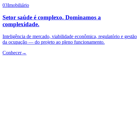
03
Imobiliário
Setor saúde é complexo. Dominamos a
complexidade.
Inteligência de mercado, viabilidade econômica, regulatório e gestão
da ocupação — do projeto ao pleno funcionamento.
Conhecer
→