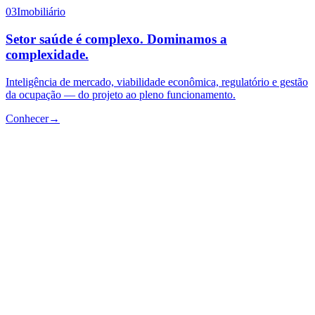
03
Imobiliário
Setor saúde é complexo. Dominamos a
complexidade.
Inteligência de mercado, viabilidade econômica, regulatório e gestão
da ocupação — do projeto ao pleno funcionamento.
Conhecer
→